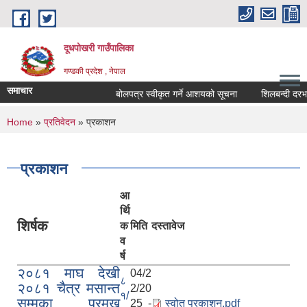
Skip to main content
दूधपोखरी गाउँपालिका
गण्डकी प्रदेश , नेपाल
समाचार
बोलपत्र स्वीकृत गर्ने आशयको सूचना
शिलबन्दी दरभाउप
You are here
Home
»
प्रतिवेदन
» प्रकाशन
प्रकाशन
आ
र्थि
शिर्षक
क
मिति
दस्तावेज
व
र्ष
२०८१ माघ देखी
04/2
८
२०८१ चैत्र मसान्त
2/20
१/
सम्मका प्रमुख
25 -
स्वोत प्रकाशन.pdf