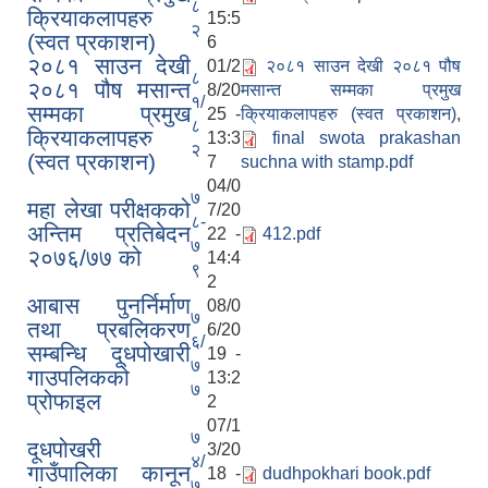
८
क्रियाकलापहरु
15:5
२
(स्वत प्रकाशन)
6
२०८१ साउन देखी
01/2
२०८१ साउन देखी २०८१ पौष
८
२०८१ पौष मसान्त
8/20
मसान्त सम्मका प्रमुख
१/
सम्मका प्रमुख
25 -
क्रियाकलापहरु (स्वत प्रकाशन)
,
८
क्रियाकलापहरु
13:3
final swota prakashan
२
(स्वत प्रकाशन)
7
suchna with stamp.pdf
04/0
७
महा लेखा परीक्षकको
7/20
८-
अन्तिम प्रतिबेदन
22 -
412.pdf
७
२०७६/७७ को
14:4
९
2
आबास पुनर्निर्माण
08/0
७
तथा प्रबलिकरण
6/20
६/
सम्बन्धि दूधपोखारी
19 -
७
गाउपलिकको
13:2
७
प्रोफाइल
2
07/1
७
दूधपोखरी
3/20
४/
गाउँपालिका कानून
18 -
dudhpokhari book.pdf
७