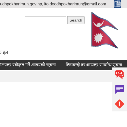
udhpokharimun.gov.np, ito.doodhpokharimun@gmail.com
Search form
Search
ोफाइल
त्र स्वीकृत गर्ने आशयको सूचना
शिलबन्दी दरभाउपत्र सम्बन्धि सूचना